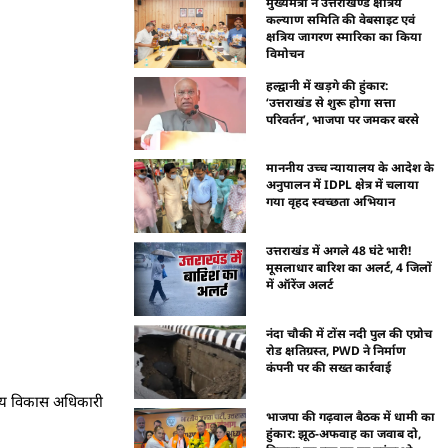
मुख्यमंत्री ने उत्तराखण्ड क्षत्रिय
कल्याण समिति की वेबसाइट एवं
क्षत्रिय जागरण स्मारिका का किया
विमोचन
हल्द्वानी में खड़गे की हुंकार:
‘उत्तराखंड से शुरू होगा सत्ता
परिवर्तन’, भाजपा पर जमकर बरसे
माननीय उच्च न्यायालय के आदेश के
अनुपालन में IDPL क्षेत्र में चलाया
गया वृहद स्वच्छता अभियान
उत्तराखंड में अगले 48 घंटे भारी!
मूसलाधार बारिश का अलर्ट, 4 जिलों
में ऑरेंज अलर्ट
नंदा चौकी में टोंस नदी पुल की एप्रोच
रोड क्षतिग्रस्त, PWD ने निर्माण
कंपनी पर की सख्त कार्रवाई
ुख्य विकास अधिकारी
भाजपा की गढ़वाल बैठक में धामी का
हुंकार: झूठ-अफवाह का जवाब दो,