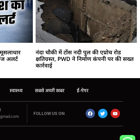
! मूसलाधार
नंदा चौकी में टोंस नदी पुल की एप्रोच रोड
ंज अलर्ट
क्षतिग्रस्त, PWD ने निर्माण कंपनी पर की सख्त
कार्रवाई
स्वास्थ्य
सबसे अच्छी खबर
ई-पेपर
d
FOLLOW US ON
gmail.com