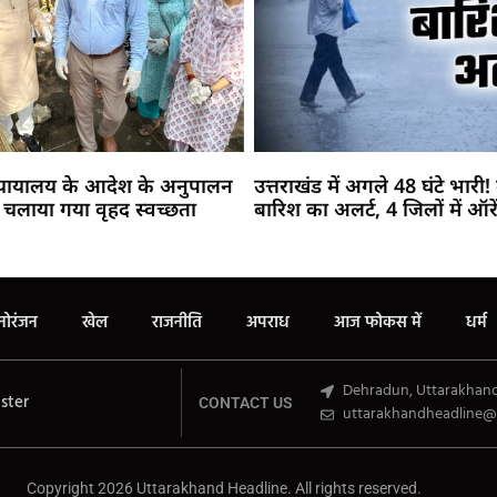
न्यायालय के आदेश के अनुपालन
उत्तराखंड में अगले 48 घंटे भारी
 में चलाया गया वृहद स्वच्छता
बारिश का अलर्ट, 4 जिलों में ऑरे
Marketing Hack4U
Buzz4Ai
7k Network
Earn Yatra
Ask Daman
Law Schloar Hub
नोरंजन
खेल
राजनीति
अपराध
आज फोकस में
धर्म
Dehradun, Uttarakhan
ster
CONTACT US
uttarakhandheadline@
Copyright 2026 Uttarakhand Headline. All rights reserved.