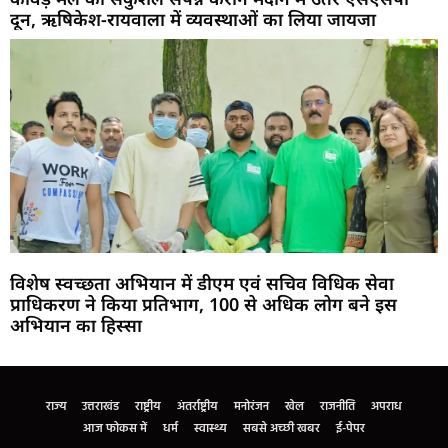
दून, ऋषिकेश-रायवाला में व्यवस्थाओं का लिया जायजा
विशेष स्वच्छता अभियान में डीएम एवं सचिव विधिक सेवा
प्राधिकरण ने किया प्रतिभाग, 100 से अधिक लोग बने इस
अभियान का हिस्सा
Marketing Hack4U
Buzz4Ai
7k Network
Earn Yatra
Ask Daman
Law Schloar Hub
राज्य
उत्तराखंड
राष्ट्रीय
अंतर्राष्ट्रीय
मनोरंजन
खेल
राजनीति
अपराध
आज फोकस में
धर्म
स्वास्थ्य
सबसे अच्छी खबर
ई-पेपर