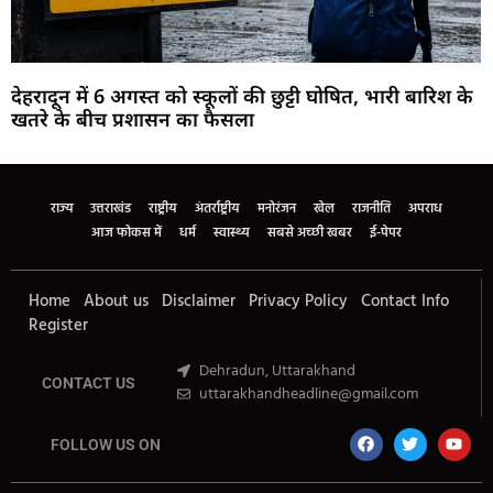
देहरादून में 6 अगस्त को स्कूलों की छुट्टी घोषित, भारी बारिश के
खतरे के बीच प्रशासन का फैसला
Marketing Hack4U
Buzz4Ai
7k Network
Earn Yatra
Ask Daman
Law Schloar Hub
राज्य
उत्तराखंड
राष्ट्रीय
अंतर्राष्ट्रीय
मनोरंजन
खेल
राजनीति
अपराध
आज फोकस में
धर्म
स्वास्थ्य
सबसे अच्छी खबर
ई-पेपर
Home
About us
Disclaimer
Privacy Policy
Contact Info
Register
Dehradun, Uttarakhand
CONTACT US
uttarakhandheadline@gmail.com
FOLLOW US ON