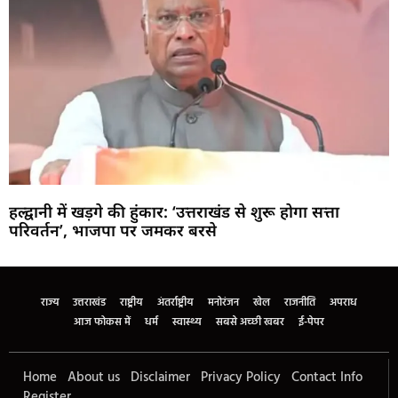
हल्द्वानी में खड़गे की हुंकार: ‘उत्तराखंड से शुरू होगा सत्ता
परिवर्तन’, भाजपा पर जमकर बरसे
Marketing Hack4U
Buzz4Ai
7k Network
Earn Yatra
Ask Daman
Law Schloar Hub
राज्य
उत्तराखंड
राष्ट्रीय
अंतर्राष्ट्रीय
मनोरंजन
खेल
राजनीति
अपराध
आज फोकस में
धर्म
स्वास्थ्य
सबसे अच्छी खबर
ई-पेपर
Home
About us
Disclaimer
Privacy Policy
Contact Info
Register