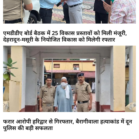
एमडीडीए बोर्ड बैठक में 25 विकास प्रस्तावों को मिली मंजूरी,
देहरादून-मसूरी के नियोजित विकास को मिलेगी रफ्तार
फरार आरोपी हरिद्वार से गिरफ्तार, बैरागीवाला हत्याकांड में दून
पुलिस की बड़ी सफलता
Marketing Hack4U
Buzz4Ai
7k Network
Earn Yatra
Ask Daman
Law Schloar Hub