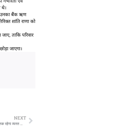
ी गंभीरता एवं
 थे।
से उनका बैंक ऋण
िरिक्त शांति राणा को
ा जाए, ताकि परिवार
ं छोड़ा जाएगा।
NEXT
कल हल्द्वानी पहुंचेंगे मुख्यमंत्री पुष्कर सिंह धामी, प्रेस कॉन्फ्रेंस से लेकर जमरानी बांध निरीक्षण तक रहेगा व्यस्त कार्यक्रम