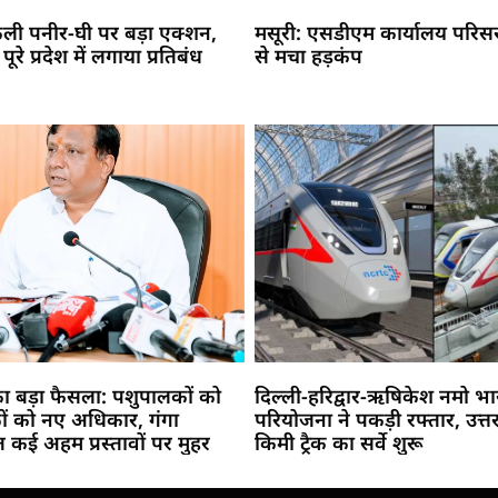
नकली पनीर-घी पर बड़ा एक्शन,
मसूरी: एसडीएम कार्यालय परिसर म
रे प्रदेश में लगाया प्रतिबंध
से मचा हड़कंप
का बड़ा फैसला: पशुपालकों को
दिल्ली-हरिद्वार-ऋषिकेश नमो भा
कों को नए अधिकार, गंगा
परियोजना ने पकड़ी रफ्तार, उत्तर
ेत कई अहम प्रस्तावों पर मुहर
किमी ट्रैक का सर्वे शुरू
Marketing Hack4U
Buzz4Ai
7k Network
Earn Yatra
Ask Daman
Law Schloar Hub