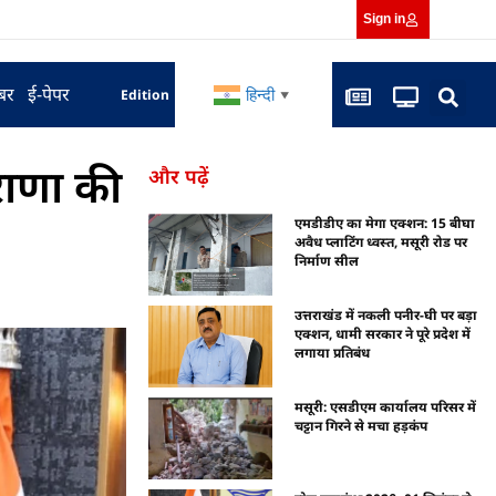
Sign in
बर
ई-पेपर
हिन्दी
Edition
▼
राणा की
और पढ़ें
एमडीडीए का मेगा एक्शन: 15 बीघा
अवैध प्लाटिंग ध्वस्त, मसूरी रोड पर
निर्माण सील
उत्तराखंड में नकली पनीर-घी पर बड़ा
एक्शन, धामी सरकार ने पूरे प्रदेश में
लगाया प्रतिबंध
मसूरी: एसडीएम कार्यालय परिसर में
चट्टान गिरने से मचा हड़कंप