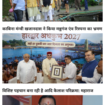
काबिना मंन्त्री खजानदास ने किया मन्नुगंज एंव रिस्पना का भ्रमण
विशिष्ट पहचान बना रही है आदि कैलाश परिक्रमा: महाराज