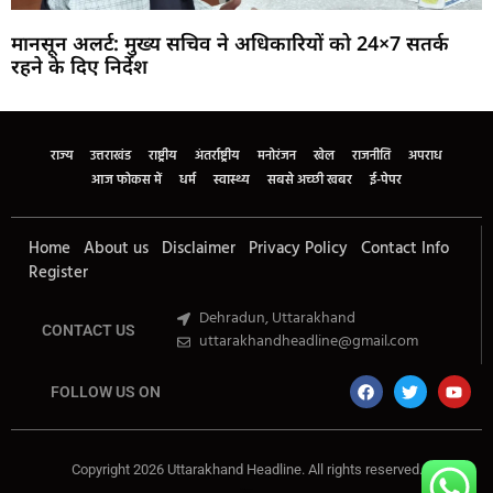
मानसून अलर्ट: मुख्य सचिव ने अधिकारियों को 24×7 सतर्क
रहने के दिए निर्देश
Marketing Hack4U
Buzz4Ai
7k Network
Earn Yatra
Ask Daman
Law Schloar Hub
राज्य
उत्तराखंड
राष्ट्रीय
अंतर्राष्ट्रीय
मनोरंजन
खेल
राजनीति
अपराध
आज फोकस में
धर्म
स्वास्थ्य
सबसे अच्छी खबर
ई-पेपर
Home
About us
Disclaimer
Privacy Policy
Contact Info
Register
Dehradun, Uttarakhand
CONTACT US
uttarakhandheadline@gmail.com
FOLLOW US ON
Copyright 2026 Uttarakhand Headline. All rights reserved.
Marketing Hack4U
Buzz4Ai