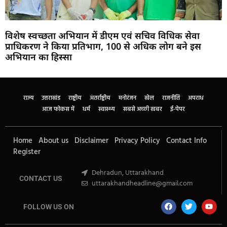
विशेष स्वच्छता अभियान में डीएम एवं सचिव विधिक सेवा
प्राधिकरण ने किया प्रतिभाग, 100 से अधिक लोग बने इस
अभियान का हिस्सा
Marketing Hack4U
Buzz4Ai
7k Network
Earn Yatra
Ask Daman
Law Schloar Hub
राज्य
उत्तराखंड
राष्ट्रीय
अंतर्राष्ट्रीय
मनोरंजन
खेल
राजनीति
अपराध
आज फोकस में
धर्म
स्वास्थ्य
सबसे अच्छी खबर
ई-पेपर
Home
About us
Disclaimer
Privacy Policy
Contact Info
Register
Dehradun, Uttarakhand
CONTACT US
uttarakhandheadline@gmail.com
FOLLOW US ON