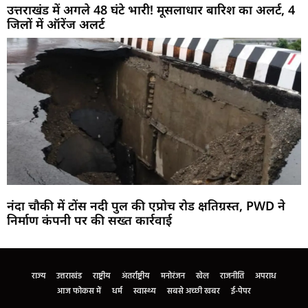
उत्तराखंड में अगले 48 घंटे भारी! मूसलाधार बारिश का अलर्ट, 4
जिलों में ऑरेंज अलर्ट
नंदा चौकी में टोंस नदी पुल की एप्रोच रोड क्षतिग्रस्त, PWD ने
निर्माण कंपनी पर की सख्त कार्रवाई
Marketing Hack4U
Buzz4Ai
7k Network
Earn Yatra
Ask Daman
Law Schloar Hub
राज्य
उत्तराखंड
राष्ट्रीय
अंतर्राष्ट्रीय
मनोरंजन
खेल
राजनीति
अपराध
आज फोकस में
धर्म
स्वास्थ्य
सबसे अच्छी खबर
ई-पेपर