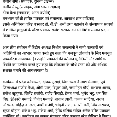
राजीव शर्मा (संपादक, दुनिया टाइम्स)
राजीव मैथ्यू (संपादक, सेवा भारत टाइम्स)
टीना वैश्य (संपादक, अनंत ज्योति)
घनश्याम जोशी (वरिष्ठ पत्रकार एवं संचालक, आकाश ज्ञान वाटिका)
इसके अतिरिक्त वरिष्ठ पत्रकार डॉ. वी.डी. शर्मा तथा महासंघ के संस्थापक सदस्यों
में शामिल हल्द्वानी के वरिष्ठ पत्रकार राजेश सरकार को भी विशेष सम्मान प्रदान
किया गया।
अध्यक्षीय संबोधन में केंद्रीय अध्यक्ष निशीथ सकलानी ने सभी पत्रकारों एवं
अतिथियों का आभार व्यक्त करते हुए कहा कि मजबूत लोकतंत्र के लिए मजबूत
पत्रकारिता आवश्यक है। उन्होंने पत्रकारों की वर्तमान चुनौतियों और आर्थिक
स्थिति का उल्लेख करते हुए कहा कि लोकतंत्र के चौथे स्तंभ को और अधिक
सशक्त बनाने की आवश्यकता है।
कार्यक्रम में प्रदेश कोषाध्यक्ष दीपक गुसाईं, जिलाध्यक्ष कैलाश सेमवाल, पूर्व
जिलाध्यक्ष राजीव मैथ्यू, ओमी पाल, विपुल पांडे, जगमोहन मौर्य, यशराज आनंद,
राजेश बहुगुणा, जितेंद्र राजौरी, राजेंद्र सिराड़ी, हेमंत शर्मा, भूपेंद्र भट्ट, धन सिंह
बिष्ट, इंद्रेश्वरी ममगाई, विनोद ममगाई, शादाब त्यागी, जनक भाटिया, अरुण
औसमंड, मोहेन्द्र कालरा, आशीष नेगी, चांदनी राणा, भारती रानी, शिव नारायण,
सूरज चौहान, राकेश भट्ट, राकेश शर्मा, हेमेंद्र मलिक सहित अनेक वरिष्ठ पत्रकार
उपस्थित रहे। कार्यक्रम का सफल संचालन वरिष्ठ पत्रकार नरेश रोहिला ने किया।