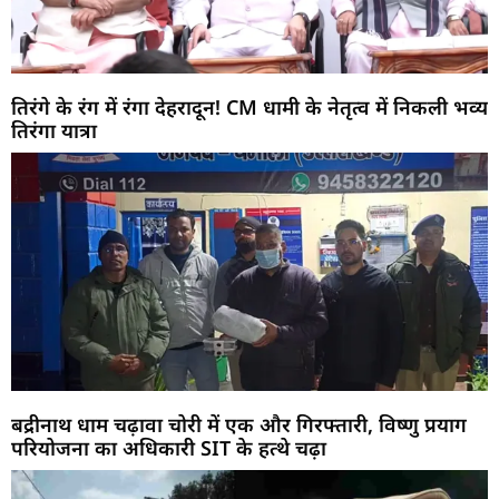
तिरंगे के रंग में रंगा देहरादून! CM धामी के नेतृत्व में निकली भव्य
तिरंगा यात्रा
बद्रीनाथ धाम चढ़ावा चोरी में एक और गिरफ्तारी, विष्णु प्रयाग
परियोजना का अधिकारी SIT के हत्थे चढ़ा