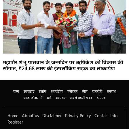
महापौर शंभू पासवान के जन्मदिन पर ऋषिकेश को विकास की
सौगात, ₹24.68 लाख की इंटरलॉकिंग सड़क का लोकार्पण
Marketing Hack4U
Buzz4Ai
7k Network
Earn Yatra
Ask Daman
Law Schloar Hub
राज्य
उत्तराखंड
राष्ट्रीय
अंतर्राष्ट्रीय
मनोरंजन
खेल
राजनीति
अपराध
आज फोकस में
धर्म
स्वास्थ्य
सबसे अच्छी खबर
ई-पेपर
Home
About us
Disclaimer
Privacy Policy
Contact Info
Register