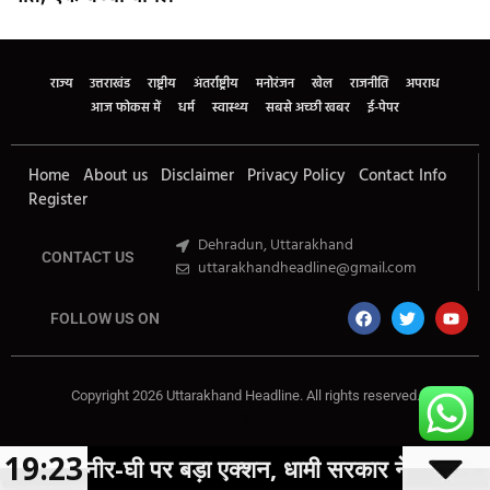
Marketing Hack4U
Buzz4Ai
7k Network
Earn Yatra
Ask Daman
Law Schloar Hub
राज्य
उत्तराखंड
राष्ट्रीय
अंतर्राष्ट्रीय
मनोरंजन
खेल
राजनीति
अपराध
आज फोकस में
धर्म
स्वास्थ्य
सबसे अच्छी खबर
ई-पेपर
Home
About us
Disclaimer
Privacy Policy
Contact Info
Register
Dehradun, Uttarakhand
CONTACT US
uttarakhandheadline@gmail.com
FOLLOW US ON
Copyright 2026 Uttarakhand Headline. All rights reserved.
Marketing Hack4U
Buzz4Ai
7k Network
Earn Yatra
Ask Daman
Law Schloar Hub
19:23
 बड़ा एक्शन, धामी सरकार ने पूरे प्रदेश में लगाया प्रतिबंध