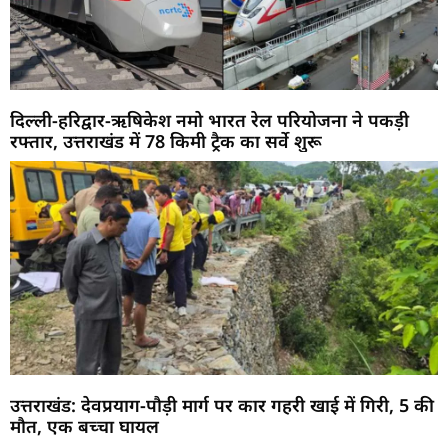
दिल्ली-हरिद्वार-ऋषिकेश नमो भारत रेल परियोजना ने पकड़ी
रफ्तार, उत्तराखंड में 78 किमी ट्रैक का सर्वे शुरू
उत्तराखंड: देवप्रयाग-पौड़ी मार्ग पर कार गहरी खाई में गिरी, 5 की
मौत, एक बच्चा घायल
Marketing Hack4U