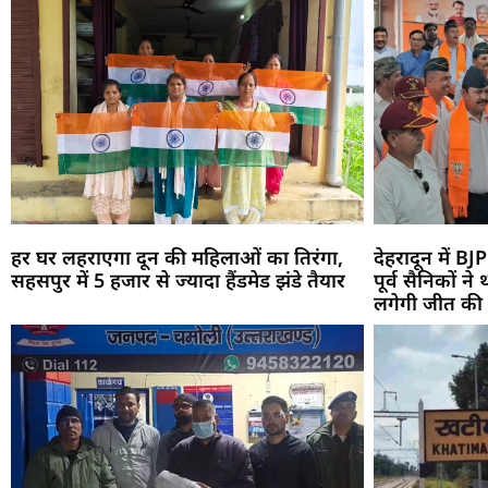
हर घर लहराएगा दून की महिलाओं का तिरंगा,
देहरादून में BJP
सहसपुर में 5 हजार से ज्यादा हैंडमेड झंडे तैयार
पूर्व सैनिकों न
लगेगी जीत की ह