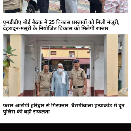
एमडीडीए बोर्ड बैठक में 25 विकास प्रस्तावों को मिली मंजूरी,
देहरादून-मसूरी के नियोजित विकास को मिलेगी रफ्तार
फरार आरोपी हरिद्वार से गिरफ्तार, बैरागीवाला हत्याकांड में दून
पुलिस की बड़ी सफलता
Marketing Hack4U
Buzz4Ai
7k Network
Earn Yatra
Ask Daman
Law Schloar Hub