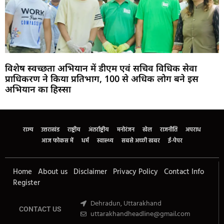
विशेष स्वच्छता अभियान में डीएम एवं सचिव विधिक सेवा
प्राधिकरण ने किया प्रतिभाग, 100 से अधिक लोग बने इस
अभियान का हिस्सा
Marketing Hack4U
Buzz4Ai
7k Network
Earn Yatra
Ask Daman
Law Schloar Hub
राज्य
उत्तराखंड
राष्ट्रीय
अंतर्राष्ट्रीय
मनोरंजन
खेल
राजनीति
अपराध
आज फोकस में
धर्म
स्वास्थ्य
सबसे अच्छी खबर
ई-पेपर
Home
About us
Disclaimer
Privacy Policy
Contact Info
Register
Dehradun, Uttarakhand
CONTACT US
uttarakhandheadline@gmail.com