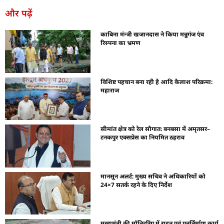
और पढ़ें
काबिना मंन्त्री खजानदास ने किया मन्नुगंज एंव
रिस्पना का भ्रमण
विशिष्ट पहचान बना रही है आदि कैलाश परिक्रमा:
महाराज
सीमांत क्षेत्र को रेल सौगात: बनबसा में अमृतसर–
टनकपुर एक्सप्रेस का नियमित ठहराव
मानसून अलर्ट: मुख्य सचिव ने अधिकारियों को
24×7 सतर्क रहने के दिए निर्देश
मुख्यमंत्री की मॉनिटरिंग में राहत एवं पुनर्निर्माण कार्य