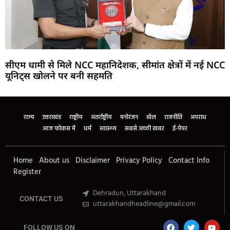
सीएम धामी से मिले NCC महानिदेशक, सीमांत क्षेत्रों में नई NCC
यूनिट्स खोलने पर बनी सहमति
Marketing Hack4U
Buzz4Ai
7k Network
Earn Yatra
Ask Daman
Law Schloar Hub
राज्य
उत्तराखंड
राष्ट्रीय
अंतर्राष्ट्रीय
मनोरंजन
खेल
राजनीति
अपराध
आज फोकस में
धर्म
स्वास्थ्य
सबसे अच्छी खबर
ई-पेपर
Home
About us
Disclaimer
Privacy Policy
Contact Info
Register
Dehradun, Uttarakhand
CONTACT US
uttarakhandheadline@gmail.com
FOLLOW US ON