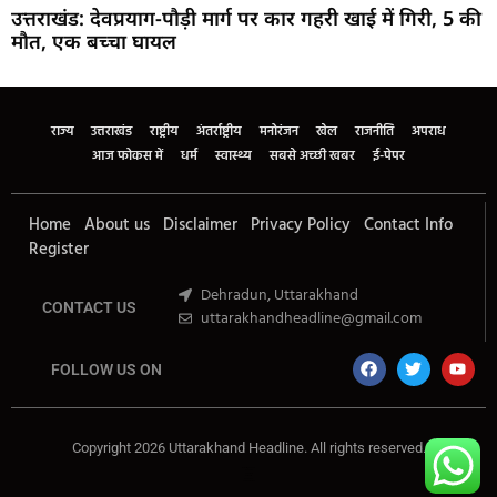
उत्तराखंड: देवप्रयाग-पौड़ी मार्ग पर कार गहरी खाई में गिरी, 5 की
मौत, एक बच्चा घायल
Marketing Hack4U
Buzz4Ai
7k Network
Earn Yatra
Ask Daman
Law Schloar Hub
राज्य
उत्तराखंड
राष्ट्रीय
अंतर्राष्ट्रीय
मनोरंजन
खेल
राजनीति
अपराध
आज फोकस में
धर्म
स्वास्थ्य
सबसे अच्छी खबर
ई-पेपर
Home
About us
Disclaimer
Privacy Policy
Contact Info
Register
Dehradun, Uttarakhand
CONTACT US
uttarakhandheadline@gmail.com
FOLLOW US ON
Copyright 2026 Uttarakhand Headline. All rights reserved.
Marketing Hack4U
Buzz4Ai
7k Network
Earn Yatra
Ask Daman
Law Schloar Hub