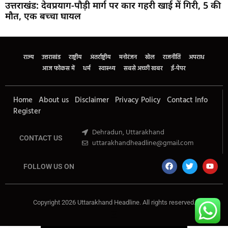
उत्तराखंड: देवप्रयाग-पौड़ी मार्ग पर कार गहरी खाई में गिरी, 5 की
मौत, एक बच्चा घायल
Marketing Hack4U
Buzz4Ai
7k Network
Earn Yatra
Ask Daman
Law Schloar Hub
राज्य
उत्तराखंड
राष्ट्रीय
अंतर्राष्ट्रीय
मनोरंजन
खेल
राजनीति
अपराध
आज फोकस में
धर्म
स्वास्थ्य
सबसे अच्छी खबर
ई-पेपर
Home
About us
Disclaimer
Privacy Policy
Contact Info
Register
Dehradun, Uttarakhand
CONTACT US
uttarakhandheadline@gmail.com
FOLLOW US ON
Copyright 2026 Uttarakhand Headline. All rights reserved.
Marketing Hack4U
Buzz4Ai
7k Network
Earn Yatra
Ask Daman
Law Schloar Hub