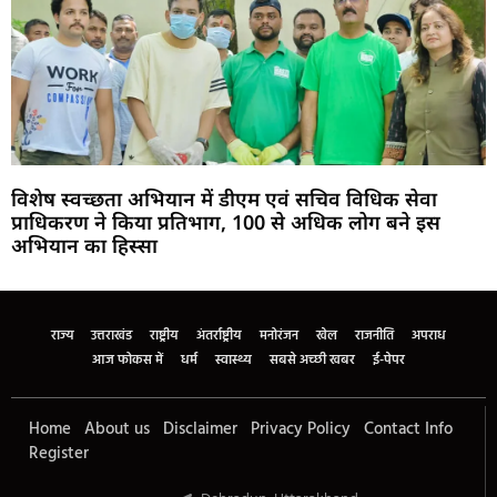
विशेष स्वच्छता अभियान में डीएम एवं सचिव विधिक सेवा
प्राधिकरण ने किया प्रतिभाग, 100 से अधिक लोग बने इस
अभियान का हिस्सा
Marketing Hack4U
Buzz4Ai
7k Network
Earn Yatra
Ask Daman
Law Schloar Hub
राज्य
उत्तराखंड
राष्ट्रीय
अंतर्राष्ट्रीय
मनोरंजन
खेल
राजनीति
अपराध
आज फोकस में
धर्म
स्वास्थ्य
सबसे अच्छी खबर
ई-पेपर
Home
About us
Disclaimer
Privacy Policy
Contact Info
Register