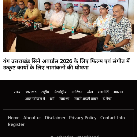
यंग उत्तराखंड सिने अवार्डस 2026 के लिए फिल्म एवं संगीत में
उत्कृष्ट कार्यों के लिए नामांकनों की घोषणा
Marketing Hack4U
Buzz4Ai
7k Network
Earn Yatra
Ask Daman
Law Schloar Hub
राज्य
उत्तराखंड
राष्ट्रीय
अंतर्राष्ट्रीय
मनोरंजन
खेल
राजनीति
अपराध
आज फोकस में
धर्म
स्वास्थ्य
सबसे अच्छी खबर
ई-पेपर
Home
About us
Disclaimer
Privacy Policy
Contact Info
Register