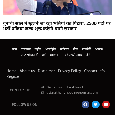
चुनावी साल में खुलने जा रहा भर्तियों का पिटारा, 2500 पदों पर
भर्ती प्रक्रिया जल्द शुरू करेगी धामी सरकार
Marketing Hack4U
Buzz4Ai
7k Network
Earn Yatra
Ask Daman
Law Schloar Hub
राज्य
उत्तराखंड
राष्ट्रीय
अंतर्राष्ट्रीय
मनोरंजन
खेल
राजनीति
अपराध
आज फोकस में
धर्म
स्वास्थ्य
सबसे अच्छी खबर
ई-पेपर
Home
About us
Disclaimer
Privacy Policy
Contact Info
Register
Dehradun, Uttarakhand
CONTACT US
uttarakhandheadline@gmail.com
FOLLOW US ON