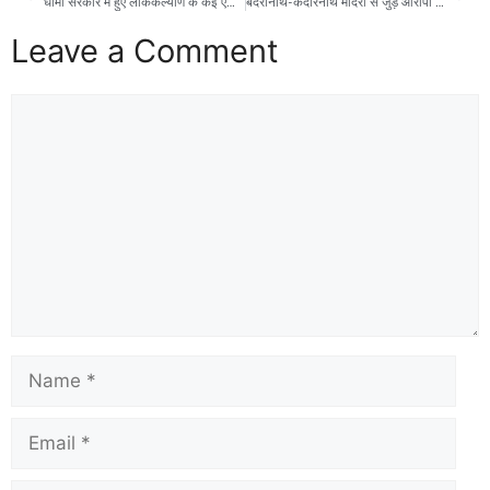
धामी सरकार में हुए लोककल्याण के कई ऐतिहासिक काम: महाराज
बदरीनाथ-केदारनाथ मंदिरों से जुड़े आरोपों की निष्पक्ष जांच हो, उच्च न्यायालय के सेवानिवृत्त न्यायाधीश अथवा सर्वदलीय विधानसभा समिति से कराई जाए-यशपाल आर्य
Leave a Comment