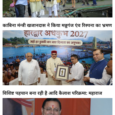
काबिना मंन्त्री खजानदास ने किया मन्नुगंज एंव रिस्पना का भ्रमण
विशिष्ट पहचान बना रही है आदि कैलाश परिक्रमा: महाराज