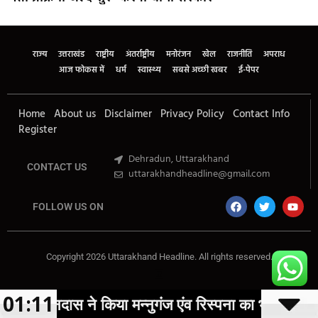
Marketing Hack4U
Buzz4Ai
7k Network
Earn Yatra
Ask Daman
Law Schloar Hub
राज्य
उत्तराखंड
राष्ट्रीय
अंतर्राष्ट्रीय
मनोरंजन
खेल
राजनीति
अपराध
आज फोकस में
धर्म
स्वास्थ्य
सबसे अच्छी खबर
ई-पेपर
Home
About us
Disclaimer
Privacy Policy
Contact Info
Register
Dehradun, Uttarakhand
CONTACT US
uttarakhandheadline@gmail.com
FOLLOW US ON
Copyright 2026 Uttarakhand Headline. All rights reserved.
Marketing Hack4U
Buzz4Ai
7k Network
Earn Yatra
Ask Daman
Law Schloar Hub
01:11
े किया मन्नुगंज एंव रिस्पना का भ्रमण
वि