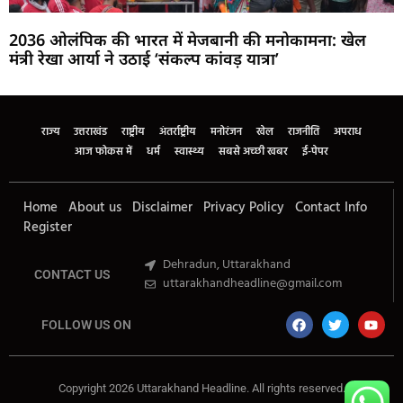
2036 ओलंपिक की भारत में मेजबानी की मनोकामना: खेल
मंत्री रेखा आर्या ने उठाई ‘संकल्प कांवड़ यात्रा’
Marketing Hack4U
Buzz4Ai
7k Network
Earn Yatra
Ask Daman
Law Schloar Hub
राज्य
उत्तराखंड
राष्ट्रीय
अंतर्राष्ट्रीय
मनोरंजन
खेल
राजनीति
अपराध
आज फोकस में
धर्म
स्वास्थ्य
सबसे अच्छी खबर
ई-पेपर
Home
About us
Disclaimer
Privacy Policy
Contact Info
Register
Dehradun, Uttarakhand
CONTACT US
uttarakhandheadline@gmail.com
FOLLOW US ON
Copyright 2026 Uttarakhand Headline. All rights reserved.