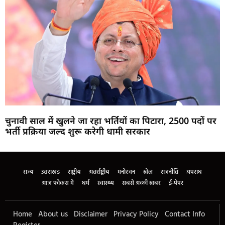
चुनावी साल में खुलने जा रहा भर्तियों का पिटारा, 2500 पदों पर
भर्ती प्रक्रिया जल्द शुरू करेगी धामी सरकार
Marketing Hack4U
Buzz4Ai
7k Network
Earn Yatra
Ask Daman
Law Schloar Hub
राज्य
उत्तराखंड
राष्ट्रीय
अंतर्राष्ट्रीय
मनोरंजन
खेल
राजनीति
अपराध
आज फोकस में
धर्म
स्वास्थ्य
सबसे अच्छी खबर
ई-पेपर
Home
About us
Disclaimer
Privacy Policy
Contact Info