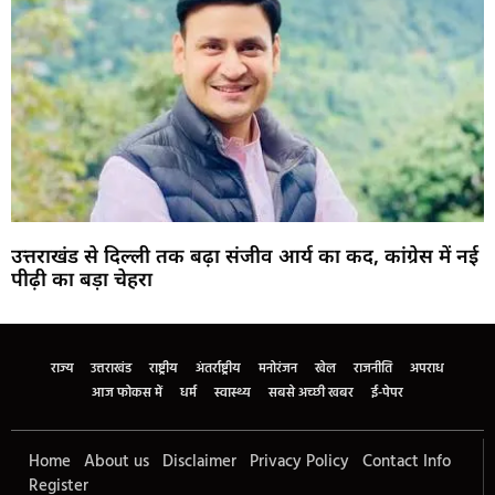
उत्तराखंड से दिल्ली तक बढ़ा संजीव आर्य का कद, कांग्रेस में नई
पीढ़ी का बड़ा चेहरा
Marketing Hack4U
Buzz4Ai
7k Network
Earn Yatra
Ask Daman
Law Schloar Hub
राज्य
उत्तराखंड
राष्ट्रीय
अंतर्राष्ट्रीय
मनोरंजन
खेल
राजनीति
अपराध
आज फोकस में
धर्म
स्वास्थ्य
सबसे अच्छी खबर
ई-पेपर
Home
About us
Disclaimer
Privacy Policy
Contact Info
Register