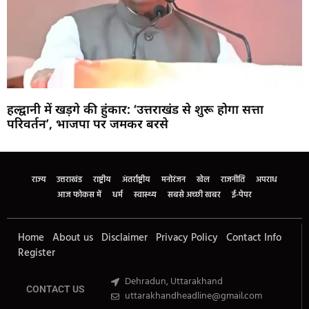
हल्द्वानी में खड़गे की हुंकार: ‘उत्तराखंड से शुरू होगा सत्ता
परिवर्तन’, भाजपा पर जमकर बरसे
Marketing Hack4U
Buzz4Ai
7k Network
Earn Yatra
Ask Daman
Law Schloar Hub
राज्य
उत्तराखंड
राष्ट्रीय
अंतर्राष्ट्रीय
मनोरंजन
खेल
राजनीति
अपराध
आज फोकस में
धर्म
स्वास्थ्य
सबसे अच्छी खबर
ई-पेपर
Home
About us
Disclaimer
Privacy Policy
Contact Info
Register
Dehradun, Uttarakhand
CONTACT US
uttarakhandheadline@gmail.com