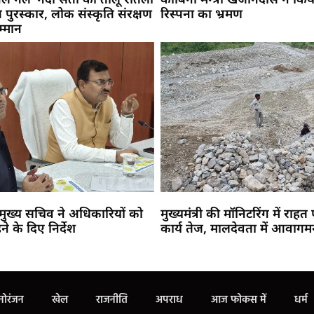
्ति पुरस्कार, लोक संस्कृति संरक्षण
रिस्पना का भ्रमण
म्मान
 मुख्य सचिव ने अधिकारियों को
मुख्यमंत्री की मॉनिटरिंग में राहत ए
े के दिए निर्देश
कार्य तेज, मालदेवता में आवागमन
Marketing Hack4U
Buzz4Ai
7k Network
Earn Yatra
Ask Daman
Law Schloar Hub
नोरंजन
खेल
राजनीति
अपराध
आज फोकस में
धर्म