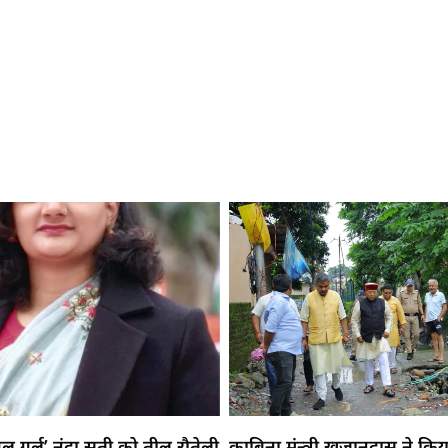
ल गर्ल’ नंदा सती को तीलू रौतेली
काबिना मंन्त्री खजानदास ने किया