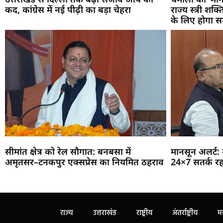
कद, कांग्रेस में नई पीढ़ी का बड़ा चेहरा
राज्य स्त्री शक
के लिए होगा स
सीमांत क्षेत्र को रेल सौगात: बनबसा में
मानसून अलर्ट:
अमृतसर–टनकपुर एक्सप्रेस का नियमित ठहराव
24×7 सतर्क रहन
राज्य
उत्तराखंड
राष्ट्रीय
अंतर्राष्ट्रीय
म