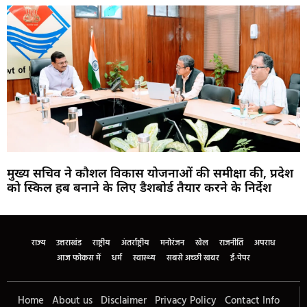
मुख्य सचिव ने कौशल विकास योजनाओं की समीक्षा की, प्रदेश
को स्किल हब बनाने के लिए डैशबोर्ड तैयार करने के निर्देश
Marketing Hack4U
Buzz4Ai
7k Network
Earn Yatra
Ask Daman
Law Schloar Hub
राज्य
उत्तराखंड
राष्ट्रीय
अंतर्राष्ट्रीय
मनोरंजन
खेल
राजनीति
अपराध
आज फोकस में
धर्म
स्वास्थ्य
सबसे अच्छी खबर
ई-पेपर
Home
About us
Disclaimer
Privacy Policy
Contact Info