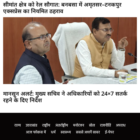
सीमांत क्षेत्र को रेल सौगात: बनबसा में अमृतसर–टनकपुर
एक्सप्रेस का नियमित ठहराव
मानसून अलर्ट: मुख्य सचिव ने अधिकारियों को 24×7 सतर्क
रहने के दिए निर्देश
Marketing Hack4U
Buzz4Ai
7k Network
Earn Yatra
Ask Daman
Law Schloar Hub
राज्य
उत्तराखंड
राष्ट्रीय
अंतर्राष्ट्रीय
मनोरंजन
खेल
राजनीति
अपराध
आज फोकस में
धर्म
स्वास्थ्य
सबसे अच्छी खबर
ई-पेपर