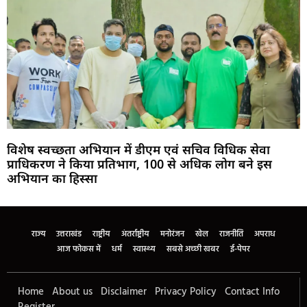
विशेष स्वच्छता अभियान में डीएम एवं सचिव विधिक सेवा
प्राधिकरण ने किया प्रतिभाग, 100 से अधिक लोग बने इस
अभियान का हिस्सा
Marketing Hack4U
Buzz4Ai
7k Network
Earn Yatra
Ask Daman
Law Schloar Hub
राज्य
उत्तराखंड
राष्ट्रीय
अंतर्राष्ट्रीय
मनोरंजन
खेल
राजनीति
अपराध
आज फोकस में
धर्म
स्वास्थ्य
सबसे अच्छी खबर
ई-पेपर
Home
About us
Disclaimer
Privacy Policy
Contact Info
Register