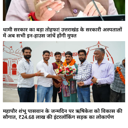
धामी सरकार का बड़ा तोहफा! उत्तराखंड के सरकारी अस्पतालों
में अब सभी इन-हाउस जांचें होंगी मुफ्त
महापौर शंभू पासवान के जन्मदिन पर ऋषिकेश को विकास की
सौगात, ₹24.68 लाख की इंटरलॉकिंग सड़क का लोकार्पण
Marketing Hack4U
Buzz4Ai
7k Network
Earn Yatra
Ask Daman
Law Schloar Hub