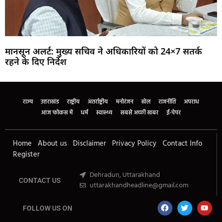
मानसून अलर्ट: मुख्य सचिव ने अधिकारियों को 24×7 सतर्क
रहने के दिए निर्देश
Marketing Hack4U
Buzz4Ai
7k Network
Earn Yatra
Ask Daman
Law Schloar Hub
राज्य
उत्तराखंड
राष्ट्रीय
अंतर्राष्ट्रीय
मनोरंजन
खेल
राजनीति
अपराध
आज फोकस में
धर्म
स्वास्थ्य
सबसे अच्छी खबर
ई-पेपर
Home
About us
Disclaimer
Privacy Policy
Contact Info
Register
Dehradun, Uttarakhand
CONTACT US
uttarakhandheadline@gmail.com
FOLLOW US ON