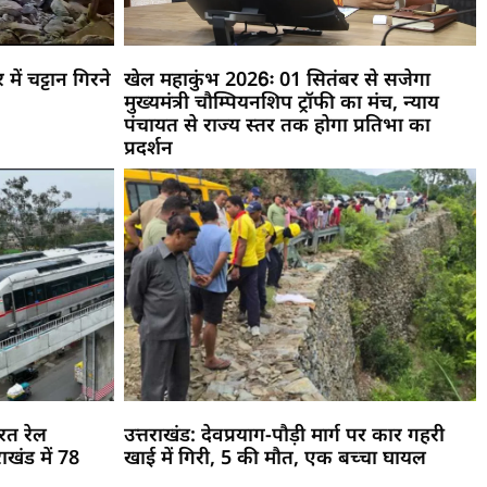
ें चट्टान गिरने
खेल महाकुंभ 2026ः 01 सितंबर से सजेगा
मुख्यमंत्री चौम्पियनशिप ट्रॉफी का मंच, न्याय
पंचायत से राज्य स्तर तक होगा प्रतिभा का
प्रदर्शन
रत रेल
उत्तराखंड: देवप्रयाग-पौड़ी मार्ग पर कार गहरी
ाखंड में 78
खाई में गिरी, 5 की मौत, एक बच्चा घायल