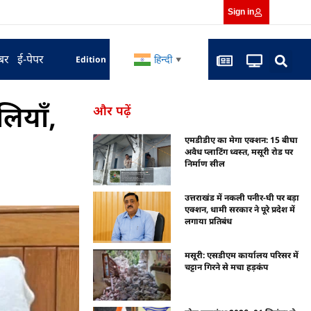
Sign in
बर
ई-पेपर
हिन्दी
Edition
▼
ियाँ,
और पढ़ें
एमडीडीए का मेगा एक्शन: 15 बीघा
अवैध प्लाटिंग ध्वस्त, मसूरी रोड पर
निर्माण सील
उत्तराखंड में नकली पनीर-घी पर बड़ा
एक्शन, धामी सरकार ने पूरे प्रदेश में
लगाया प्रतिबंध
मसूरी: एसडीएम कार्यालय परिसर में
चट्टान गिरने से मचा हड़कंप