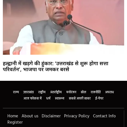
हल्द्वानी में खड़गे की हुंकार: ‘उत्तराखंड से शुरू होगा सत्ता
परिवर्तन’, भाजपा पर जमकर बरसे
Marketing Hack4U
Buzz4Ai
7k Network
Earn Yatra
Ask Daman
Law Schloar Hub
राज्य
उत्तराखंड
राष्ट्रीय
अंतर्राष्ट्रीय
मनोरंजन
खेल
राजनीति
अपराध
आज फोकस में
धर्म
स्वास्थ्य
सबसे अच्छी खबर
ई-पेपर
Home
About us
Disclaimer
Privacy Policy
Contact Info
Register