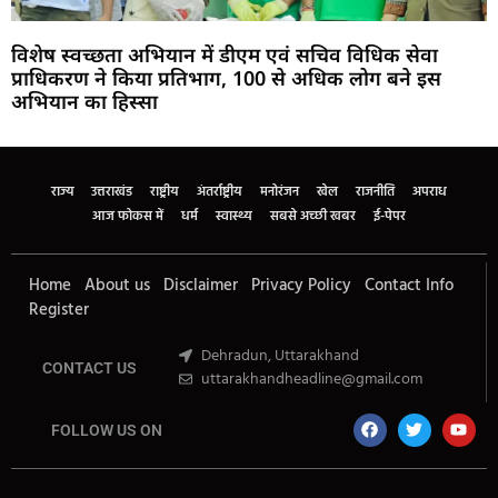
विशेष स्वच्छता अभियान में डीएम एवं सचिव विधिक सेवा
प्राधिकरण ने किया प्रतिभाग, 100 से अधिक लोग बने इस
अभियान का हिस्सा
Marketing Hack4U
Buzz4Ai
7k Network
Earn Yatra
Ask Daman
Law Schloar Hub
राज्य
उत्तराखंड
राष्ट्रीय
अंतर्राष्ट्रीय
मनोरंजन
खेल
राजनीति
अपराध
आज फोकस में
धर्म
स्वास्थ्य
सबसे अच्छी खबर
ई-पेपर
Home
About us
Disclaimer
Privacy Policy
Contact Info
Register
Dehradun, Uttarakhand
CONTACT US
uttarakhandheadline@gmail.com
FOLLOW US ON