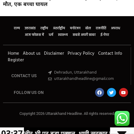
मौत, एक बच्चा घायल
Marketing Hack4U
Buzz4Ai
7k Network
Earn Yatra
Ask Daman
Law Schloar Hub
राज्य
उत्तराखंड
राष्ट्रीय
अंतर्राष्ट्रीय
मनोरंजन
खेल
राजनीति
अपराध
आज फोकस में
धर्म
स्वास्थ्य
सबसे अच्छी खबर
ई-पेपर
Home
About us
Disclaimer
Privacy Policy
Contact Info
Register
Dehradun, Uttarakhand
CONTACT US
uttarakhandheadline@gmail.com
FOLLOW US ON
Copyright 2026 Uttarakhand Headline. All rights reserved.
Marketing Hack4U
Buzz4Ai
7k Network
Earn Yatra
Ask Daman
Law Schloar Hub
03:37
ी पर बड़ा एक्शन, धामी सरकार ने पूरे प्रदेश में लगाया प्रत