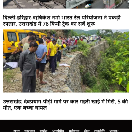
दिल्ली-हरिद्वार-ऋषिकेश नमो भारत रेल परियोजना ने पकड़ी
रफ्तार, उत्तराखंड में 78 किमी ट्रैक का सर्वे शुरू
उत्तराखंड: देवप्रयाग-पौड़ी मार्ग पर कार गहरी खाई में गिरी, 5 की
मौत, एक बच्चा घायल
Marketing Hack4U
Buzz4Ai
7k Network
Earn Yatra
Ask Daman
Law Schloar Hub
राज्य
उत्तराखंड
राष्ट्रीय
अंतर्राष्ट्रीय
मनोरंजन
खेल
राजनीति
अपराध