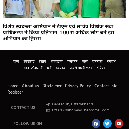
विशेष स्वच्छता अभियान में डीएम एवं सचिव विधिक सेवा
प्राधिकरण ने किया प्रतिभाग, 100 से अधिक लोग बने इस
अभियान का हिस्सा
Marketing Hack4U
Buzz4Ai
7k Network
Earn Yatra
Ask Daman
Law Schloar Hub
राज्य
उत्तराखंड
राष्ट्रीय
अंतर्राष्ट्रीय
मनोरंजन
खेल
राजनीति
अपराध
आज फोकस में
धर्म
स्वास्थ्य
सबसे अच्छी खबर
ई-पेपर
Home
About us
Disclaimer
Privacy Policy
Contact Info
Register
Dehradun, Uttarakhand
CONTACT US
uttarakhandheadline@gmail.com
FOLLOW US ON