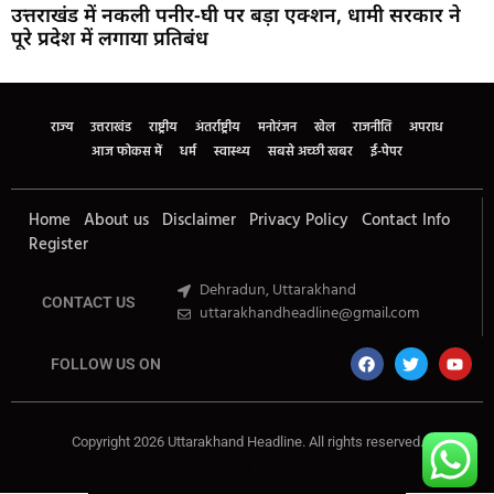
उत्तराखंड में नकली पनीर-घी पर बड़ा एक्शन, धामी सरकार ने
पूरे प्रदेश में लगाया प्रतिबंध
Marketing Hack4U
Buzz4Ai
7k Network
Earn Yatra
Ask Daman
Law Schloar Hub
राज्य
उत्तराखंड
राष्ट्रीय
अंतर्राष्ट्रीय
मनोरंजन
खेल
राजनीति
अपराध
आज फोकस में
धर्म
स्वास्थ्य
सबसे अच्छी खबर
ई-पेपर
Home
About us
Disclaimer
Privacy Policy
Contact Info
Register
Dehradun, Uttarakhand
CONTACT US
uttarakhandheadline@gmail.com
FOLLOW US ON
Copyright 2026 Uttarakhand Headline. All rights reserved.
Marketing Hack4U
Buzz4Ai
7k Network
Earn Yatra
Ask Daman
Law Schloar Hub