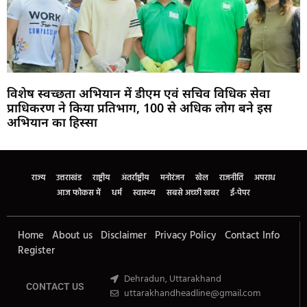
विशेष स्वच्छता अभियान में डीएम एवं सचिव विधिक सेवा
प्राधिकरण ने किया प्रतिभाग, 100 से अधिक लोग बने इस
अभियान का हिस्सा
Marketing Hack4U
Buzz4Ai
7k Network
Earn Yatra
Ask Daman
Law Schloar Hub
राज्य
उत्तराखंड
राष्ट्रीय
अंतर्राष्ट्रीय
मनोरंजन
खेल
राजनीति
अपराध
आज फोकस में
धर्म
स्वास्थ्य
सबसे अच्छी खबर
ई-पेपर
Home
About us
Disclaimer
Privacy Policy
Contact Info
Register
Dehradun, Uttarakhand
CONTACT US
uttarakhandheadline@gmail.com