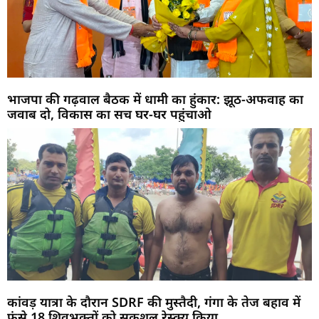
भाजपा की गढ़वाल बैठक में धामी का हुंकार: झूठ-अफवाह का
जवाब दो, विकास का सच घर-घर पहुंचाओ
कांवड़ यात्रा के दौरान SDRF की मुस्तैदी, गंगा के तेज बहाव में
फंसे 18 शिवभक्तों को सकुशल रेस्क्यू किया