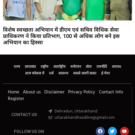
विशेष स्वच्छता अभियान में डीएम एवं सचिव विधिक सेवा
प्राधिकरण ने किया प्रतिभाग, 100 से अधिक लोग बने इस
अभियान का हिस्सा
Marketing Hack4U
Buzz4Ai
7k Network
Earn Yatra
Ask Daman
Law Schloar Hub
राज्य
उत्तराखंड
राष्ट्रीय
अंतर्राष्ट्रीय
मनोरंजन
खेल
राजनीति
अपराध
आज फोकस में
धर्म
स्वास्थ्य
सबसे अच्छी खबर
ई-पेपर
Home
About us
Disclaimer
Privacy Policy
Contact Info
Register
Dehradun, Uttarakhand
CONTACT US
uttarakhandheadline@gmail.com
FOLLOW US ON