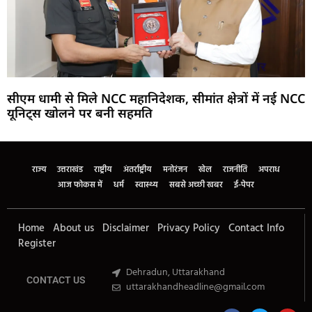
सीएम धामी से मिले NCC महानिदेशक, सीमांत क्षेत्रों में नई NCC
यूनिट्स खोलने पर बनी सहमति
Marketing Hack4U
Buzz4Ai
7k Network
Earn Yatra
Ask Daman
Law Schloar Hub
राज्य
उत्तराखंड
राष्ट्रीय
अंतर्राष्ट्रीय
मनोरंजन
खेल
राजनीति
अपराध
आज फोकस में
धर्म
स्वास्थ्य
सबसे अच्छी खबर
ई-पेपर
Home
About us
Disclaimer
Privacy Policy
Contact Info
Register
Dehradun, Uttarakhand
CONTACT US
uttarakhandheadline@gmail.com