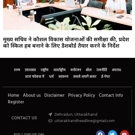
मुख्य सचिव ने कौशल विकास योजनाओं की समीक्षा की, प्रदेश
को स्किल हब बनाने के लिए डैशबोर्ड तैयार करने के निर्देश
Marketing Hack4U
Buzz4Ai
7k Network
Earn Yatra
Ask Daman
Law Schloar Hub
राज्य
उत्तराखंड
राष्ट्रीय
अंतर्राष्ट्रीय
मनोरंजन
खेल
राजनीति
अपराध
आज फोकस में
धर्म
स्वास्थ्य
सबसे अच्छी खबर
ई-पेपर
Home
About us
Disclaimer
Privacy Policy
Contact Info
Register
Dehradun, Uttarakhand
CONTACT US
uttarakhandheadline@gmail.com
FOLLOW US ON