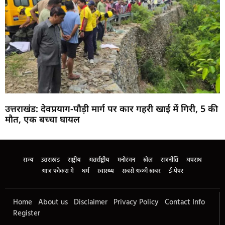
उत्तराखंड: देवप्रयाग-पौड़ी मार्ग पर कार गहरी खाई में गिरी, 5 की
मौत, एक बच्चा घायल
Marketing Hack4U
Buzz4Ai
7k Network
Earn Yatra
Ask Daman
Law Schloar Hub
राज्य
उत्तराखंड
राष्ट्रीय
अंतर्राष्ट्रीय
मनोरंजन
खेल
राजनीति
अपराध
आज फोकस में
धर्म
स्वास्थ्य
सबसे अच्छी खबर
ई-पेपर
Home
About us
Disclaimer
Privacy Policy
Contact Info
Register