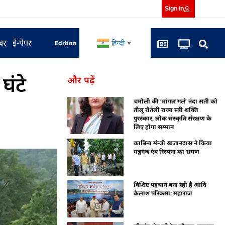
Sign in
बर
ई-पेपर
हिन्दी
Edition
▼
ंटे
और पढ़ें
चमोली की ‘मांगल गर्ल’ नंदा सती को
तीलू रौतेली राज्य स्त्री शक्ति
पुरस्कार, लोक संस्कृति संरक्षण के
लिए होगा सम्मान
काबिना मंन्त्री खजानदास ने किया
मन्नुगंज एंव रिस्पना का भ्रमण
विशिष्ट पहचान बना रही है आदि
कैलाश परिक्रमा: महाराज