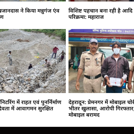
 खजानदास ने किया मन्नुगंज एंव
विशिष्ट पहचान बना रही है आदि
मण
परिक्रमा: महाराज
ॉनिटरिंग में राहत एवं पुनर्निर्माण
देहरादून: प्रेमनगर में मोबाइल चो
देवता में आवागमन सुरक्षित
भीतर खुलासा, आरोपी गिरफ्तार,
मोबाइल बरामद
Marketing Hack4U
Buzz4Ai
7k Network
Earn Yatra
Ask Daman
Law Schloar Hub