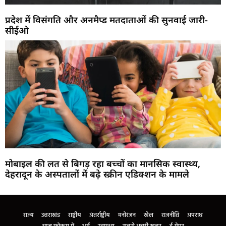
प्रदेश में विसंगति और अनमैप्ड मतदाताओं की सुनवाई जारी-
सीईओ
मोबाइल की लत से बिगड़ रहा बच्चों का मानसिक स्वास्थ्य,
देहरादून के अस्पतालों में बढ़े स्क्रीन एडिक्शन के मामले
Marketing Hack4U
Buzz4Ai
7k Network
Earn Yatra
Ask Daman
Law Schloar Hub
राज्य
उत्तराखंड
राष्ट्रीय
अंतर्राष्ट्रीय
मनोरंजन
खेल
राजनीति
अपराध