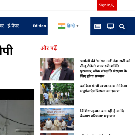
Sign in
बर
ई-पेपर
हिन्दी
Edition
▼
ोपी
और पढ़ें
चमोली की ‘मांगल गर्ल’ नंदा सती को
तीलू रौतेली राज्य स्त्री शक्ति
पुरस्कार, लोक संस्कृति संरक्षण के
लिए होगा सम्मान
काबिना मंन्त्री खजानदास ने किया
मन्नुगंज एंव रिस्पना का भ्रमण
विशिष्ट पहचान बना रही है आदि
कैलाश परिक्रमा: महाराज