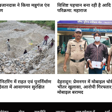
 खजानदास ने किया मन्नुगंज एंव
विशिष्ट पहचान बना रही है आदि
मण
परिक्रमा: महाराज
ॉनिटरिंग में राहत एवं पुनर्निर्माण
देहरादून: प्रेमनगर में मोबाइल चो
देवता में आवागमन सुरक्षित
भीतर खुलासा, आरोपी गिरफ्तार,
मोबाइल बरामद
Marketing Hack4U
Buzz4Ai
7k Network
Earn Yatra
Ask Daman
Law Schloar Hub