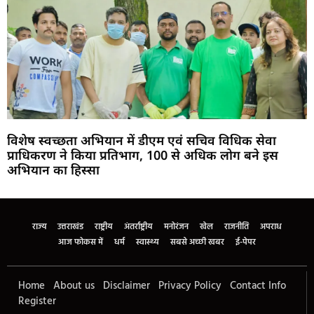
विशेष स्वच्छता अभियान में डीएम एवं सचिव विधिक सेवा
प्राधिकरण ने किया प्रतिभाग, 100 से अधिक लोग बने इस
अभियान का हिस्सा
Marketing Hack4U
Buzz4Ai
7k Network
Earn Yatra
Ask Daman
Law Schloar Hub
राज्य
उत्तराखंड
राष्ट्रीय
अंतर्राष्ट्रीय
मनोरंजन
खेल
राजनीति
अपराध
आज फोकस में
धर्म
स्वास्थ्य
सबसे अच्छी खबर
ई-पेपर
Home
About us
Disclaimer
Privacy Policy
Contact Info
Register