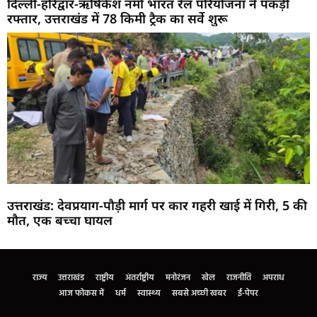
दिल्ली-हरिद्वार-ऋषिकेश नमो भारत रेल परियोजना ने पकड़ी
रफ्तार, उत्तराखंड में 78 किमी ट्रैक का सर्वे शुरू
उत्तराखंड: देवप्रयाग-पौड़ी मार्ग पर कार गहरी खाई में गिरी, 5 की
मौत, एक बच्चा घायल
Marketing Hack4U
Buzz4Ai
7k Network
Earn Yatra
Ask Daman
Law Schloar Hub
राज्य
उत्तराखंड
राष्ट्रीय
अंतर्राष्ट्रीय
मनोरंजन
खेल
राजनीति
अपराध
आज फोकस में
धर्म
स्वास्थ्य
सबसे अच्छी खबर
ई-पेपर