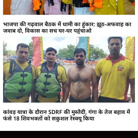
भाजपा की गढ़वाल बैठक में धामी का हुंकार: झूठ-अफवाह का
जवाब दो, विकास का सच घर-घर पहुंचाओ
कांवड़ यात्रा के दौरान SDRF की मुस्तैदी, गंगा के तेज बहाव में
फंसे 18 शिवभक्तों को सकुशल रेस्क्यू किया
Marketing Hack4U
Buzz4Ai
7k Network
Earn Yatra
Ask Daman
Law Schloar Hub